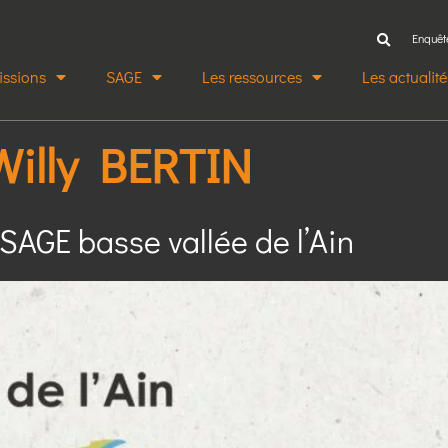
Enquêt
issions
SAGE
Les ressources
Les actualité
Willy BERTIN
SAGE basse vallée de l’Ain