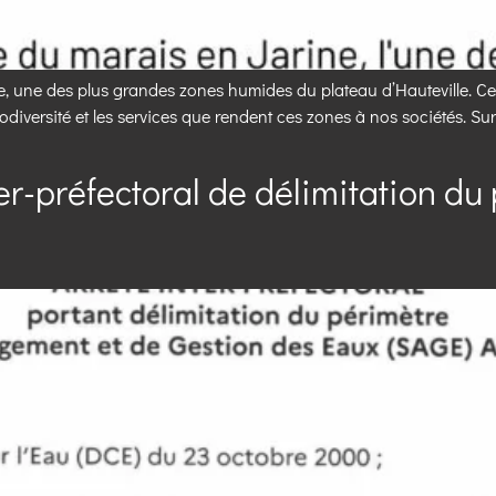
e, une des plus grandes zones humides du plateau d’Hauteville. Ce 
odiversité et les services que rendent ces zones à nos sociétés. Sur 
nter-préfectoral de délimitation d