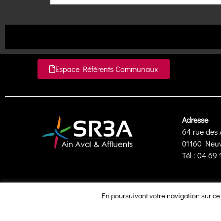
Espace Référents Communaux
Adresse
64 rue des 
01160 Neuvi
Tél : 04 69
En poursuivant votre navigation sur ce s
SR3A - Syndicat de la rivière d'Ain Aval et de ses affluents - © Tou