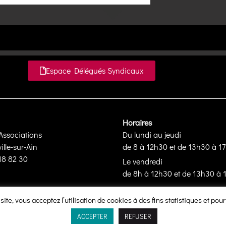
Espace Délégués Syndicaux
Horaires
Associations
Du lundi au jeudi
lle-sur-Ain
de 8 à 12h30 et de 13h30 à 1
 18 82 30
Le vendredi
de 8h à 12h30 et de 13h30 à 
ite, vous acceptez l’utilisation de cookies à des fins statistiques et pour
s droits réservés
ACCEPTER
REFUSER