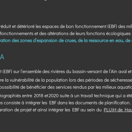
it et détérioré les espaces de bon fonctionnement (EBF) des mili
nctionnements et des altérations de leurs fonctions écologiques e
ation des zones d’expansion de crues, de la ressource en eau, de sa
3A
F) sur l’ensemble des rivières du bassin-versant de l’Ain aval et 
re la vulnérabilité de la population lors des périodes de sécheresse 
possibilité de bénéficier des services rendus par les milieux aquati
artographiés entre 2018 et 2020 suite à un travail technique qui a 
 consiste à intégrer les EBF dans les documents de planification. 
ation de projet et ainsi intégrer les EBF au sein du
PLUiH de Hau