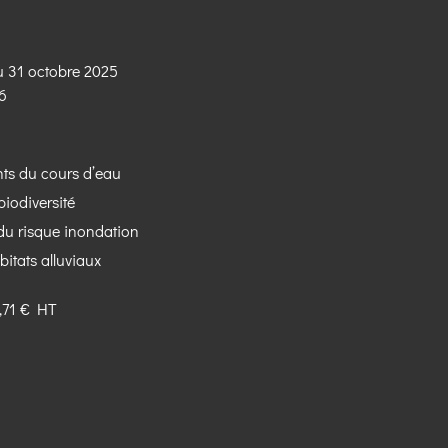
au 31 octobre 2025
26
nts du cours d’eau
biodiversité
 du risque inondation
abitats alluviaux
,71 € HT