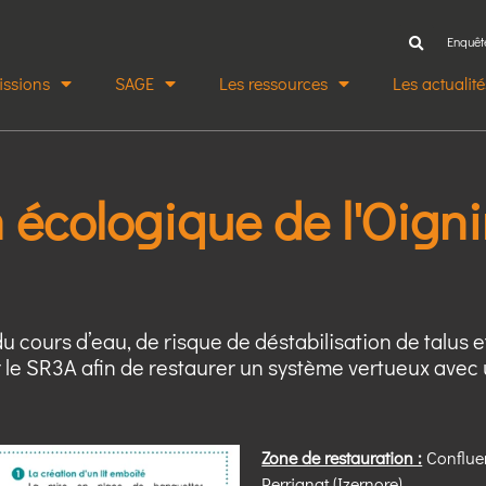
Enquêt
issions
SAGE
Les ressources
Les actualité
 écologique de l'Oign
u cours d’eau, de risque de déstabilisation de talus 
r le SR3A afin de restaurer un système vertueux avec 
Zone de restauration :
Confluen
Perrignat (Izernore)