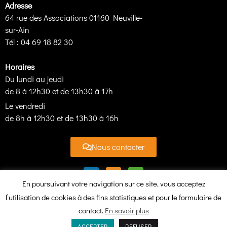
Adresse
64 rue des Associations 01160 Neuville-
sur-Ain
Tél : 04 69 18 82 30
Horaires
Du lundi au jeudi
de 8 à 12h30 et de 13h30 à 17h
Le vendredi
de 8h à 12h30 et de 13h30 à 16h
Nous contacter
En poursuivant votre navigation sur ce site, vous acceptez
l’utilisation de cookies à des fins statistiques et pour le formulaire de
contact.
En savoir plus
SR3A - Syndicat de la rivière d'Ain Aval et de ses affluents
- © Tous droits réservés
ACCEPTER
REFUSER